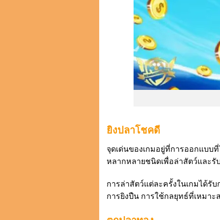
ยิงปลาโชคดี
จุดเด่นของเกมอยู่ที่การออกแบบท
หลากหลายชนิดเพื่อล่าสัตว์และรับ
การล่าสัตว์แต่ละครั้งในเกมได้
การยิงปืน การใช้กลยุทธ์ที่เหมาะส