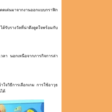
ความโดดเด่นมาจากงานออกแบบกราฟิก
ด้รับรางวัลที่น่าดึงดูดใจพร้อมกับ
อดเวลา นอกเหนือจากภารกิจการล่า
เข้าใจวิธีการเลือกเกม การใช้อาวุธ
ได้