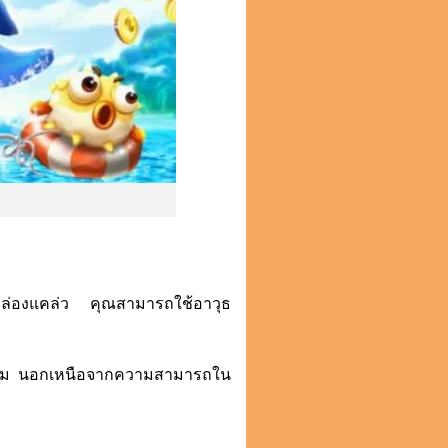
วามคล่องแคล่ว คุณสามารถใช้อาวุธ
ติดตาม นอกเหนือจากความสามารถใน