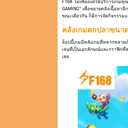
F168 ไม่เพียงแต่ให้บริการเกมค
GAMING” เพื่อขยายคลังเนื้อหาอีก
ขณะเดียวกัน ก็มีการจัดกิจกรรม
คลังเกมตกปลาขนาด
ล็อบบี้เกมมีคลังเกมที่หลากหลา
เล่นที่เป็นเอกลักษณ์และกราฟิกที
เลย