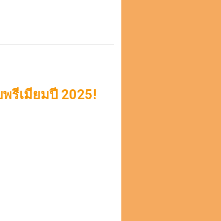
พรีเมียมปี 2025!