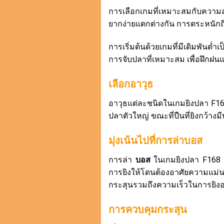
การเลือกเกมที่เหมาะสมกับความส
ยากง่ายแตกต่างกัน การตระหนักถ
การเริ่มต้นด้วยเกมที่มีเดิมพันต
การจับปลาที่เหมาะสม เพื่อฝึกฝน
เลือกอาวุธ
อาวุธแต่ละชนิดในเกมยิงปลา F168 
ปลาตัวใหญ่ ขณะที่ปืนที่ยิงกว้า
มุ่งเน้นไปที่การล่าบอส
การล่า
บอส
ในเกมยิงปลา F168 ม
การยิงให้โดนต้องอาศัยความแม่นย
กระสุนรวมถึงความเร็วในการยิงอ
การควบคุมกระสุน