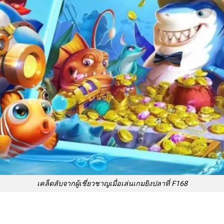
เคล็ดลับจากผู้เชี่ยวชาญเมื่อเล่นเกมยิงปลาที่ F168