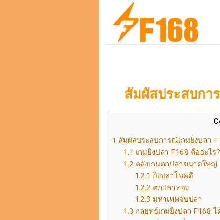
Skip
to
content
สัมผัสประสบการณ
C
1
สัมผัสประสบการณ์เกมยิงปลา F1
1.1
เกมยิงปลา F168 คืออะไร?
1.2
คลังเกมตกปลาขนาดใหญ่
1.2.1
ยิงปลาโชคดี
1.2.2
ตกปลาทอง
1.2.3
มหาเทพจับปลา
1.3
กลยุทธ์เกมยิงปลา F168 ไ